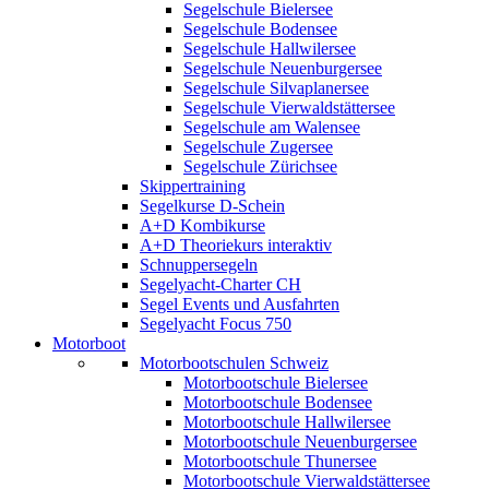
Segelschule Bielersee
Segelschule Bodensee
Segelschule Hallwilersee
Segelschule Neuenburgersee
Segelschule Silvaplanersee
Segelschule Vierwaldstättersee
Segelschule am Walensee
Segelschule Zugersee
Segelschule Zürichsee
Skippertraining
Segelkurse D-Schein
A+D Kombikurse
A+D Theoriekurs interaktiv
Schnuppersegeln
Segelyacht-Charter CH
Segel Events und Ausfahrten
Segelyacht Focus 750
Motorboot
Motorbootschulen Schweiz
Motorbootschule Bielersee
Motorbootschule Bodensee
Motorbootschule Hallwilersee
Motorbootschule Neuenburgersee
Motorbootschule Thunersee
Motorbootschule Vierwaldstättersee