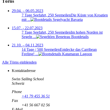
Törns
29.04. – 06.05.2023
7 Tage Seefahrt, 250 Seemeilen
Die Küste von Kroatien
mit ...
15.07. - 22.07.2023
7 Tage Seefahrt, 250 Seemeilen
Im hohen Norden ist
Segeln ...
21.10. – 04.11.2023
14 Tage / 500 Seemeilen
Entdecke das Carribean
Feeling! ...
Alle Törns einblenden
Kontaktadresse
Swiss Sailing School
Schweiz
Phone
+41 79 455 36 51
Fax
+41 56 667 02 56
E-Mail