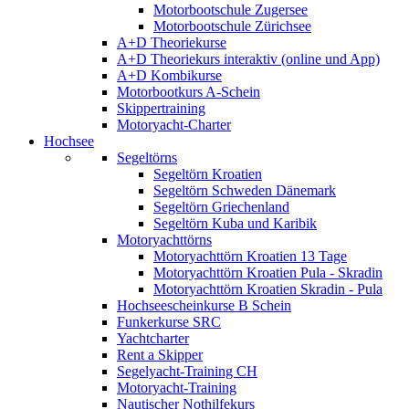
Motorbootschule Zugersee
Motorbootschule Zürichsee
A+D Theoriekurse
A+D Theoriekurs interaktiv (online und App)
A+D Kombikurse
Motorbootkurs A-Schein
Skippertraining
Motoryacht-Charter
Hochsee
Segeltörns
Segeltörn Kroatien
Segeltörn Schweden Dänemark
Segeltörn Griechenland
Segeltörn Kuba und Karibik
Motoryachttörns
Motoryachttörn Kroatien 13 Tage
Motoryachttörn Kroatien Pula - Skradin
Motoryachttörn Kroatien Skradin - Pula
Hochseescheinkurse B Schein
Funkerkurse SRC
Yachtcharter
Rent a Skipper
Segelyacht-Training CH
Motoryacht-Training
Nautischer Nothilfekurs