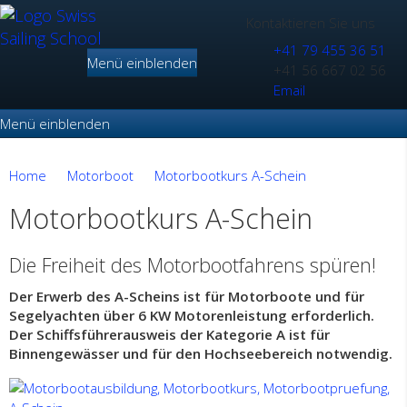
Kontaktieren Sie uns
+41 79 455 36 51
Menü einblenden
+41 56 667 02 56
Email
Menü einblenden
Home
Motorboot
Motorbootkurs A-Schein
Motorbootkurs A-Schein
Die Freiheit des Motorbootfahrens spüren!
Der Erwerb des A-Scheins ist für Motorboote und für
Segelyachten über 6 KW Motorenleistung erforderlich.
Der Schiffsführerausweis der Kategorie A ist für
Binnengewässer und für den Hochseebereich notwendig.