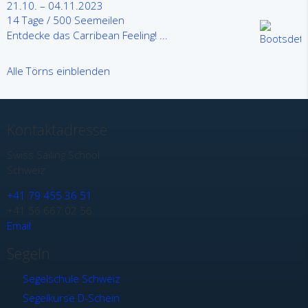
21.10. – 04.11.2023
14 Tage / 500 Seemeilen
Entdecke das Carribean Feeling! ...
Alle Törns einblenden
Kontaktadresse
Swiss Sailing School
Schweiz
+41 79 455 36 51
+41 56 667 02 56
Email
Segeln
Segelschule Schweiz
Segelkurse D-Schein