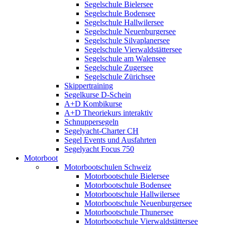
Segelschule Bielersee
Segelschule Bodensee
Segelschule Hallwilersee
Segelschule Neuenburgersee
Segelschule Silvaplanersee
Segelschule Vierwaldstättersee
Segelschule am Walensee
Segelschule Zugersee
Segelschule Zürichsee
Skippertraining
Segelkurse D-Schein
A+D Kombikurse
A+D Theoriekurs interaktiv
Schnuppersegeln
Segelyacht-Charter CH
Segel Events und Ausfahrten
Segelyacht Focus 750
Motorboot
Motorbootschulen Schweiz
Motorbootschule Bielersee
Motorbootschule Bodensee
Motorbootschule Hallwilersee
Motorbootschule Neuenburgersee
Motorbootschule Thunersee
Motorbootschule Vierwaldstättersee