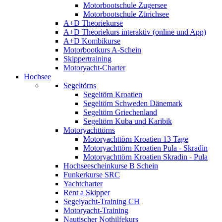
Motorbootschule Zugersee
Motorbootschule Zürichsee
A+D Theoriekurse
A+D Theoriekurs interaktiv (online und App)
A+D Kombikurse
Motorbootkurs A-Schein
Skippertraining
Motoryacht-Charter
Hochsee
Segeltörns
Segeltörn Kroatien
Segeltörn Schweden Dänemark
Segeltörn Griechenland
Segeltörn Kuba und Karibik
Motoryachttörns
Motoryachttörn Kroatien 13 Tage
Motoryachttörn Kroatien Pula - Skradin
Motoryachttörn Kroatien Skradin - Pula
Hochseescheinkurse B Schein
Funkerkurse SRC
Yachtcharter
Rent a Skipper
Segelyacht-Training CH
Motoryacht-Training
Nautischer Nothilfekurs