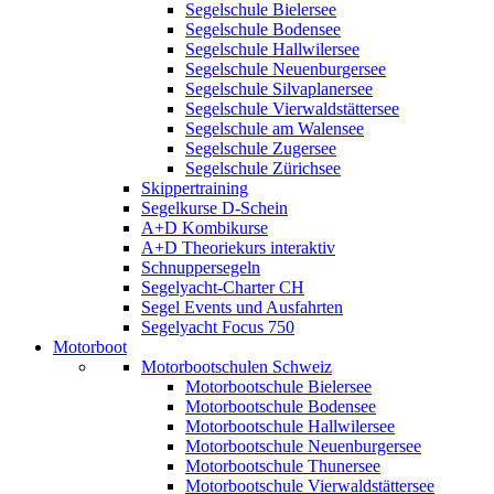
Segelschule Bielersee
Segelschule Bodensee
Segelschule Hallwilersee
Segelschule Neuenburgersee
Segelschule Silvaplanersee
Segelschule Vierwaldstättersee
Segelschule am Walensee
Segelschule Zugersee
Segelschule Zürichsee
Skippertraining
Segelkurse D-Schein
A+D Kombikurse
A+D Theoriekurs interaktiv
Schnuppersegeln
Segelyacht-Charter CH
Segel Events und Ausfahrten
Segelyacht Focus 750
Motorboot
Motorbootschulen Schweiz
Motorbootschule Bielersee
Motorbootschule Bodensee
Motorbootschule Hallwilersee
Motorbootschule Neuenburgersee
Motorbootschule Thunersee
Motorbootschule Vierwaldstättersee