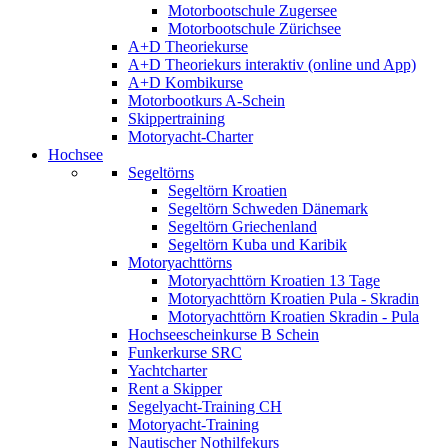
Motorbootschule Zugersee
Motorbootschule Zürichsee
A+D Theoriekurse
A+D Theoriekurs interaktiv (online und App)
A+D Kombikurse
Motorbootkurs A-Schein
Skippertraining
Motoryacht-Charter
Hochsee
Segeltörns
Segeltörn Kroatien
Segeltörn Schweden Dänemark
Segeltörn Griechenland
Segeltörn Kuba und Karibik
Motoryachttörns
Motoryachttörn Kroatien 13 Tage
Motoryachttörn Kroatien Pula - Skradin
Motoryachttörn Kroatien Skradin - Pula
Hochseescheinkurse B Schein
Funkerkurse SRC
Yachtcharter
Rent a Skipper
Segelyacht-Training CH
Motoryacht-Training
Nautischer Nothilfekurs