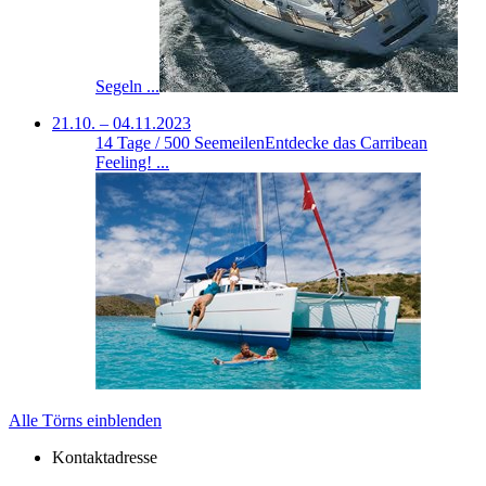
Segeln ...
21.10. – 04.11.2023
14 Tage / 500 Seemeilen
Entdecke das Carribean
Feeling! ...
Alle Törns einblenden
Kontaktadresse