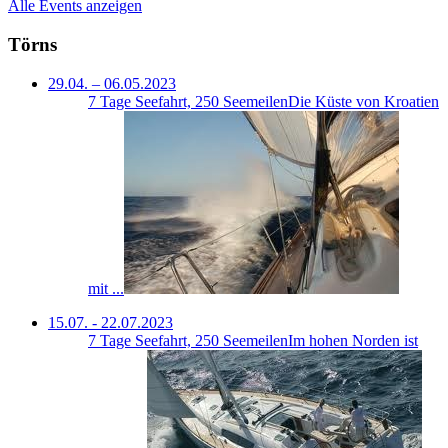
Alle Events anzeigen
Törns
29.04. – 06.05.2023
7 Tage Seefahrt, 250 Seemeilen
Die Küste von Kroatien
mit ...
15.07. - 22.07.2023
7 Tage Seefahrt, 250 Seemeilen
Im hohen Norden ist