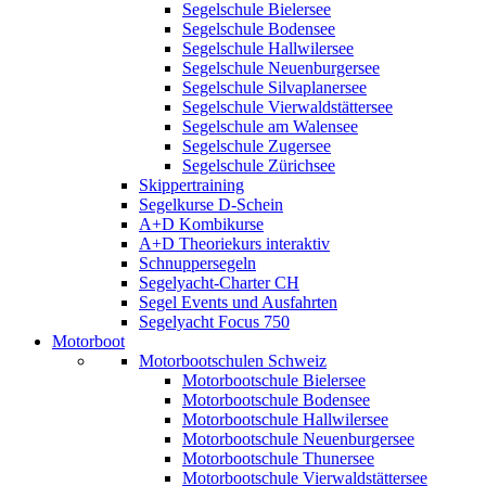
Segelschule Bielersee
Segelschule Bodensee
Segelschule Hallwilersee
Segelschule Neuenburgersee
Segelschule Silvaplanersee
Segelschule Vierwaldstättersee
Segelschule am Walensee
Segelschule Zugersee
Segelschule Zürichsee
Skippertraining
Segelkurse D-Schein
A+D Kombikurse
A+D Theoriekurs interaktiv
Schnuppersegeln
Segelyacht-Charter CH
Segel Events und Ausfahrten
Segelyacht Focus 750
Motorboot
Motorbootschulen Schweiz
Motorbootschule Bielersee
Motorbootschule Bodensee
Motorbootschule Hallwilersee
Motorbootschule Neuenburgersee
Motorbootschule Thunersee
Motorbootschule Vierwaldstättersee