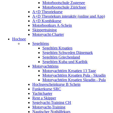
Motorbootschule Zugersee
Motorbootschule Zürichsee
A+D Theoriekurse
A+D Theoriekurs interaktiv (online und App)
A+D Kombikurse
Motorbootkurs A-Schein
Skippertraining
Motoryacht-Charter
Hochsee
Segeltörns
Segeltörn Kroatien
Segeltörn Schweden Dänemark
Segeltörn Griechenland
Segeltörn Kuba und Karibik
Motoryachttörns
Motoryachttörn Kroatien 13 Tage
Motoryachttörn Kroatien Pula - Skradin
Motoryachttörn Kroatien Skradin - Pula
Hochseescheinkurse B Schein
Funkerkurse SRC
Yachtcharter
Rent a Skipper
Segelyacht-Training CH
Motoryacht-Training
Nautischer Nothilfekurs